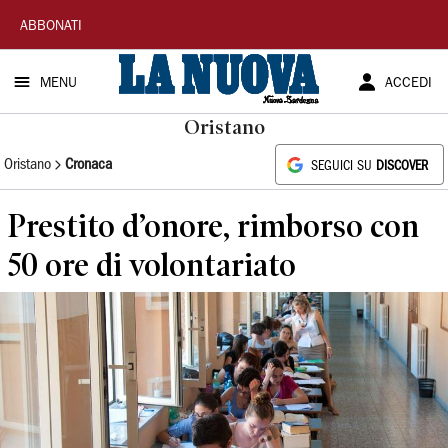
La
ABBONATI
Nuova
MENU
ACCEDI
Sardegna
Oristano
Oristano
Cronaca
SEGUICI SU
DISCOVER
Prestito d’onore, rimborso con
50 ore di volontariato