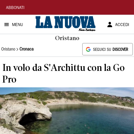
La
ABBONATI
Nuova
MENU
ACCEDI
Sardegna
Oristano
Oristano
Cronaca
SEGUICI SU
DISCOVER
In volo da S'Archittu con la Go
Pro