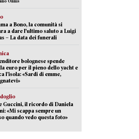
iano Onnis
to
a a Bono, la comunità si
ra a dare l'ultimo saluto a Luigi
as – La data dei funerali
mica
enditore bolognese spende
la euro per il pieno dello yacht e
ca l’isola: «Sardi di emme,
gnatevi»
rdoglio
 Guccini, il ricordo di Daniela
ni: «Mi scappa sempre un
so quando vedo questa foto»