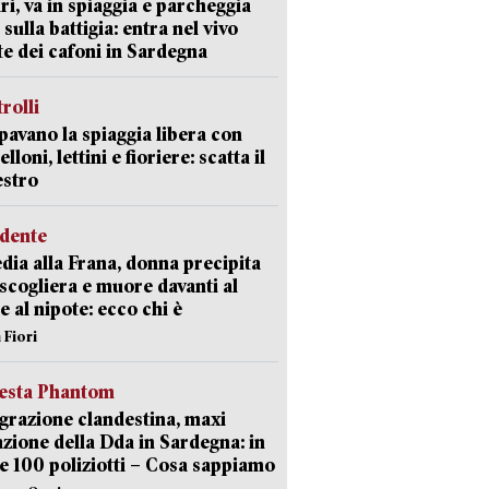
ri, va in spiaggia e parcheggia
 sulla battigia: entra nel vivo
ate dei cafoni in Sardegna
trolli
avano la spiaggia libera con
loni, lettini e fioriere: scatta il
estro
idente
dia alla Frana, donna precipita
 scogliera e muore davanti al
 e al nipote: ecco chi è
 Fiori
iesta Phantom
razione clandestina, maxi
zione della Dda in Sardegna: in
e 100 poliziotti – Cosa sappiamo