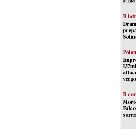
di Luc
Il lut
Dramm
prepa
Solin
Pole
Impr
137mi
attac
vergo
Il co
Morte
Falco
sorri