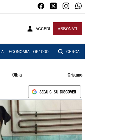
ACCEDI
ABBONATI
LA
ECONOMIA TOP1000
CERCA
Olbia
Oristano
SEGUICI SU
DISCOVER