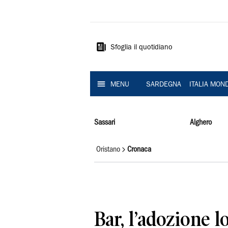
La
Nuova
Sardegna
Sfoglia il quotidiano
MENU
SARDEGNA
ITALIA MON
Sassari
Alghero
Oristano
Cronaca
Bar, l’adozione l