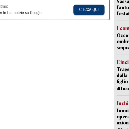
Sassa
itmo:
l’auto
CLICCA QUI
l’est
r le tue notizie su Google
I con
Occup
ombrel
sequ
L’inc
Trage
dalla
figlio
di Luca
Inch
Immig
opera
azion