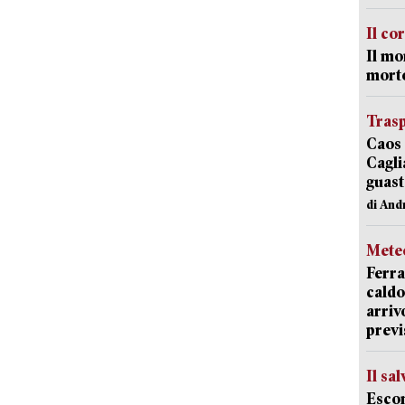
Il co
Il mo
mort
Trasp
Caos 
Cagli
guast
di And
Mete
Ferra
caldo
arriv
previ
Il sa
Escon