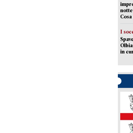
impro
notte
Cosa 
I soc
Spave
Olbia:
in cu