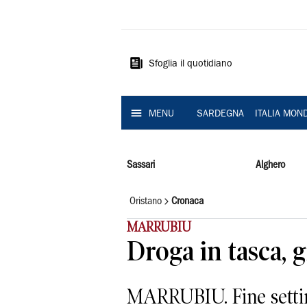
La
Nuova
Sardegna
Sfoglia il quotidiano
MENU
SARDEGNA
ITALIA MON
Sassari
Alghero
Oristano
Cronaca
MARRUBIU
Droga in tasca, g
MARRUBIU. Fine settima