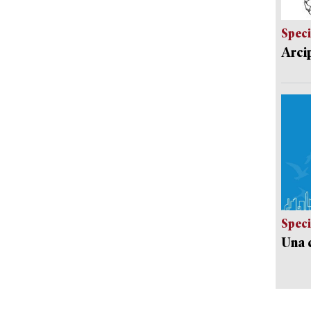
Speci
Arci
Speci
Una c