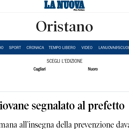
Oristano
DO
SPORT
CRONACA
TEMPO LIBERO
VIDEO
LANUOVA@SCUO
SCEGLI L'EDIZIONE
Cagliari
Nuoro
iovane segnalato al prefetto
na all’insegna della prevenzione davan