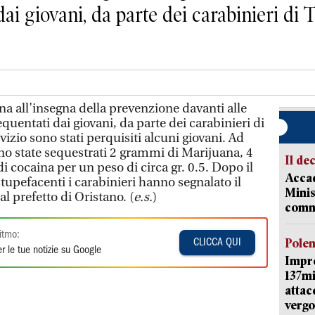
ai giovani, da parte dei carabinieri di 
 all’insegna della prevenzione davanti alle
equentati dai giovani, da parte dei carabinieri di
vizio sono stati perquisiti alcuni giovani. Ad
ono state sequestrati 2 grammi di Marijuana, 4
Il de
i cocaina per un peso di circa gr. 0.5. Dopo il
Accad
tupefacenti i carabinieri hanno segnalato il
Minis
l prefetto di Oristano. (
e.s.
)
comm
itmo:
Pole
CLICCA QUI
r le tue notizie su Google
Impr
137mi
attac
vergo