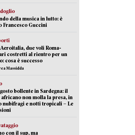
rdoglio
ndo della musica in lutto: è
o Francesco Guccini
orti
Aeroitalia, due voli Roma-
ari costretti al rientro per un
o: cosa è successo
rea Massidda
o
gosto bollente in Sardegna: il
 africano non molla la presa, in
o nubifragi e notti tropicali – Le
sioni
lvataggio
o con il sup, ma