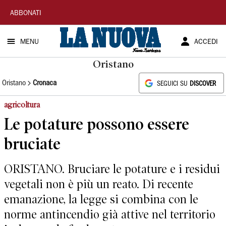
La
ABBONATI
Nuova
MENU
ACCEDI
Sardegna
Oristano
Oristano
Cronaca
SEGUICI SU
DISCOVER
agricoltura
Le potature possono essere
bruciate
ORISTANO. Bruciare le potature e i residui
vegetali non è più un reato. Di recente
emanazione, la legge si combina con le
norme antincendio già attive nel territorio