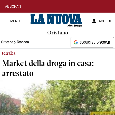
La
ABBONATI
Nuova
MENU
ACCEDI
Sardegna
Oristano
Oristano
Cronaca
SEGUICI SU
DISCOVER
terralba
Market della droga in casa:
arrestato