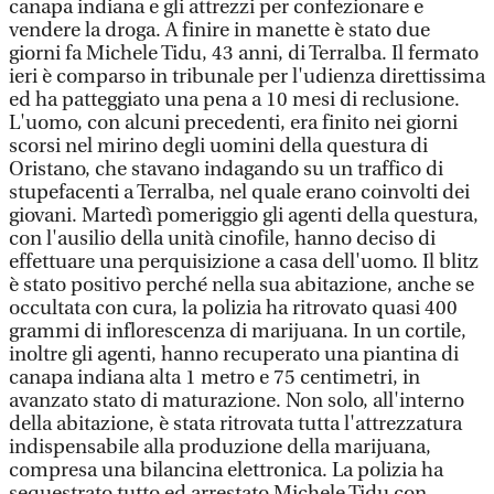
canapa indiana e gli attrezzi per confezionare e
vendere la droga. A finire in manette è stato due
giorni fa Michele Tidu, 43 anni, di Terralba. Il fermato
ieri è comparso in tribunale per l'udienza direttissima
ed ha patteggiato una pena a 10 mesi di reclusione.
L'uomo, con alcuni precedenti, era finito nei giorni
scorsi nel mirino degli uomini della questura di
Oristano, che stavano indagando su un traffico di
stupefacenti a Terralba, nel quale erano coinvolti dei
giovani. Martedì pomeriggio gli agenti della questura,
con l'ausilio della unità cinofile, hanno deciso di
effettuare una perquisizione a casa dell'uomo. Il blitz
è stato positivo perché nella sua abitazione, anche se
occultata con cura, la polizia ha ritrovato quasi 400
grammi di inflorescenza di marijuana. In un cortile,
inoltre gli agenti, hanno recuperato una piantina di
canapa indiana alta 1 metro e 75 centimetri, in
avanzato stato di maturazione. Non solo, all'interno
della abitazione, è stata ritrovata tutta l'attrezzatura
indispensabile alla produzione della marijuana,
compresa una bilancina elettronica. La polizia ha
sequestrato tutto ed arrestato Michele Tidu con