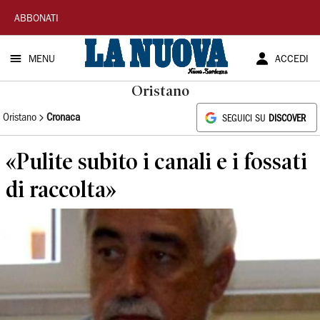
La
ABBONATI
Nuova
MENU
ACCEDI
Sardegna
Oristano
Oristano
Cronaca
SEGUICI SU
DISCOVER
«Pulite subito i canali e i fossati
di raccolta»