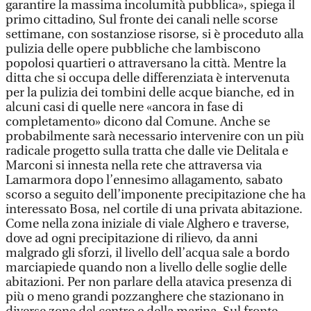
garantire la massima incolumità pubblica», spiega il
primo cittadino, Sul fronte dei canali nelle scorse
settimane, con sostanziose risorse, si è proceduto alla
pulizia delle opere pubbliche che lambiscono
popolosi quartieri o attraversano la città. Mentre la
ditta che si occupa delle differenziata è intervenuta
per la pulizia dei tombini delle acque bianche, ed in
alcuni casi di quelle nere «ancora in fase di
completamento» dicono dal Comune. Anche se
probabilmente sarà necessario intervenire con un più
radicale progetto sulla tratta che dalle vie Delitala e
Marconi si innesta nella rete che attraversa via
Lamarmora dopo l’ennesimo allagamento, sabato
scorso a seguito dell’imponente precipitazione che ha
interessato Bosa, nel cortile di una privata abitazione.
Come nella zona iniziale di viale Alghero e traverse,
dove ad ogni precipitazione di rilievo, da anni
malgrado gli sforzi, il livello dell’acqua sale a bordo
marciapiede quando non a livello delle soglie delle
abitazioni. Per non parlare della atavica presenza di
più o meno grandi pozzanghere che stazionano in