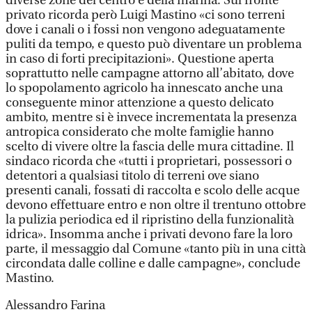
diverse zone del centro e della marina. Sul fronte
privato ricorda però Luigi Mastino «ci sono terreni
dove i canali o i fossi non vengono adeguatamente
puliti da tempo, e questo può diventare un problema
in caso di forti precipitazioni». Questione aperta
soprattutto nelle campagne attorno all’abitato, dove
lo spopolamento agricolo ha innescato anche una
conseguente minor attenzione a questo delicato
ambito, mentre si è invece incrementata la presenza
antropica considerato che molte famiglie hanno
scelto di vivere oltre la fascia delle mura cittadine. Il
sindaco ricorda che «tutti i proprietari, possessori o
detentori a qualsiasi titolo di terreni ove siano
presenti canali, fossati di raccolta e scolo delle acque
devono effettuare entro e non oltre il trentuno ottobre
la pulizia periodica ed il ripristino della funzionalità
idrica». Insomma anche i privati devono fare la loro
parte, il messaggio dal Comune «tanto più in una città
circondata dalle colline e dalle campagne», conclude
Mastino.
Alessandro Farina