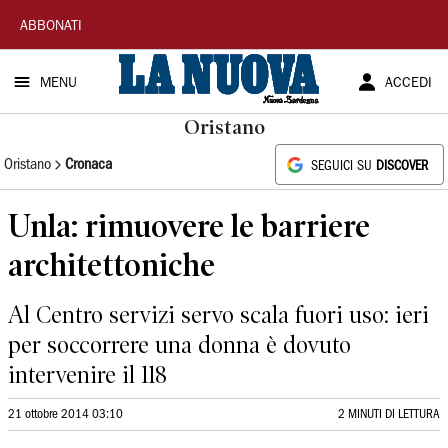
La
ABBONATI
Nuova
MENU
ACCEDI
Sardegna
Oristano
Oristano
Cronaca
SEGUICI SU
DISCOVER
Unla: rimuovere le barriere
architettoniche
Al Centro servizi servo scala fuori uso: ieri
per soccorrere una donna è dovuto
intervenire il 118
21 ottobre 2014 03:10
2 MINUTI DI LETTURA