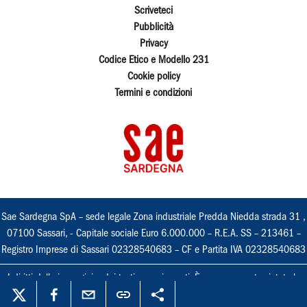
Scriveteci
Pubblicità
Privacy
Codice Etico e Modello 231
Cookie policy
Termini e condizioni
Sae Sardegna SpA – sede legale Zona industriale Predda Niedda strada 31 ,
07100 Sassari, - Capitale sociale Euro 6.000.000 – R.E.A. SS – 213461 –
Registro Imprese di Sassari 02328540683 – CF e Partita IVA 02328540683
I diritti delle immagini e dei testi sono riservati. È espressamente vietata la
loro riproduzione con qualsiasi mezzo e l'adattamento totale o parziale.