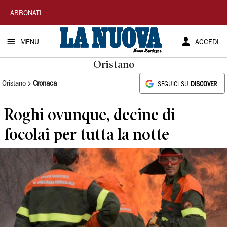
La
ABBONATI
Nuova
MENU
ACCEDI
Sardegna
Oristano
Oristano
Cronaca
SEGUICI SU
DISCOVER
Roghi ovunque, decine di
focolai per tutta la notte