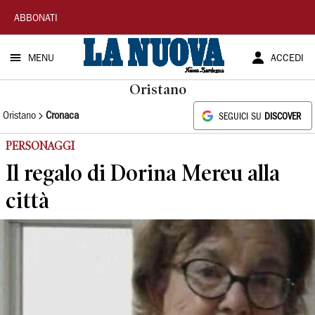
La
ABBONATI
Nuova
MENU
ACCEDI
Sardegna
Oristano
Oristano
Cronaca
SEGUICI SU
DISCOVER
PERSONAGGI
Il regalo di Dorina Mereu alla
città