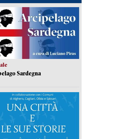
ale
pelago Sardegna