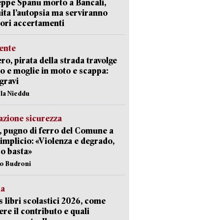
ppe Spanu morto a Bancali,
ita l’autopsia ma serviranno
iori accertamenti
ente
ro, pirata della strada travolge
o e moglie in moto e scappa:
gravi
ola Nieddu
zione sicurezza
, pugno di ferro del Comune a
implicio: «Violenza e degrado,
o basta»
io Budroni
la
 libri scolastici 2026, come
ere il contributo e quali