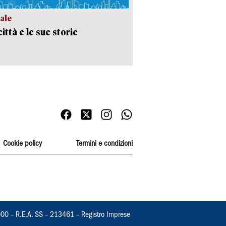
ale
ittà e le sue storie
Cookie policy
Termini e condizioni
000 – R.E.A. SS – 213461 – Registro Imprese