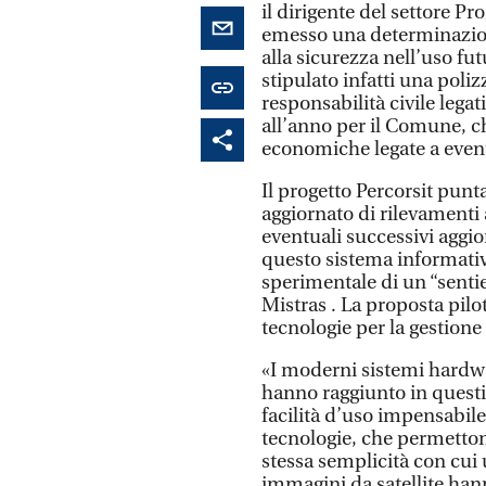
il dirigente del settore P
emesso una determinazion
alla sicurezza nell’uso f
stipulato infatti una poliz
responsabilità civile legat
all’anno per il Comune, c
economiche legate a eventu
Il progetto Percorsit punta
aggiornato di rilevamenti 
eventuali successivi aggior
questo sistema informativ
sperimentale di un “sentie
Mistras . La proposta pilo
tecnologie per la gestione 
«I moderni sistemi hardwar
hanno raggiunto in questi
facilità d’uso impensabil
tecnologie, che permettono
stessa semplicità con cui u
immagini da satellite hann