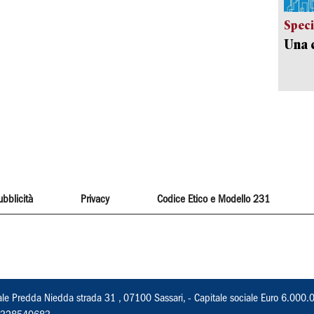
Speci
Una c
ubblicità
Privacy
Codice Etico e Modello 231
ale Predda Niedda strada 31 , 07100 Sassari, - Capitale sociale Euro 6.000.