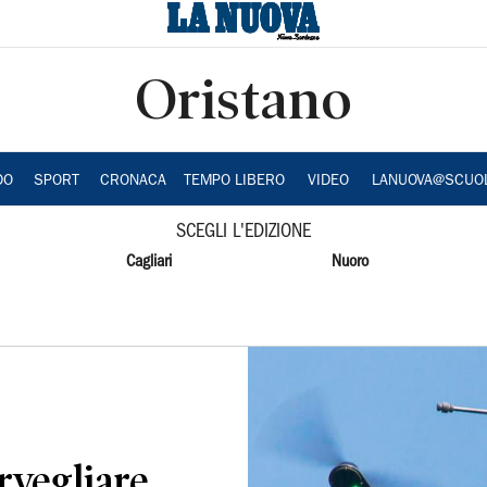
Oristano
DO
SPORT
CRONACA
TEMPO LIBERO
VIDEO
LANUOVA@SCUO
SCEGLI L'EDIZIONE
Cagliari
Nuoro
rvegliare