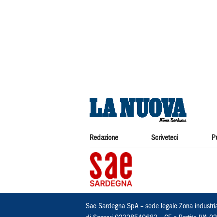
Redazione
Scriveteci
P
Sae Sardegna SpA – sede legale Zona industri