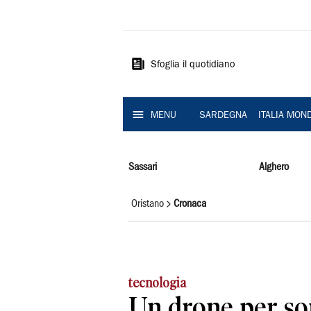
La
Nuova
Sardegna
Sfoglia il quotidiano
MENU
SARDEGNA
ITALIA MON
Sassari
Alghero
Oristano
Cronaca
tecnologia
Un drone per so