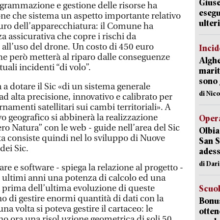
Giuse
rogrammazione e gestione delle risorse ha
esegu
e che sistema un aspetto importante relativo
ulter
uturo dell’apparecchiatura: il Comune ha
za assicurativa che copre i rischi da
i all’uso del drone. Un costo di 450 euro
Incid
he però metterà al riparo dalle conseguenze
Alghe
ali incidenti “di volo”.
marit
sono 
 a dotare il Sic «di un sistema generale
di Nic
ad alta precisione, innovativo e calibrato per
namenti satellitari sui cambi territoriali». A
o geografico si abbinerà la realizzazione
Opera
ro Natura” con le web - guide nell’area del Sic
Olbia
ta consiste quindi nel lo sviluppo di Nuove
San S
dei Sic.
adess
di Dar
e e software - spiega la relazione al progetto -
 ultimi anni una potenza di calcolo ed una
e prima dell’ultima evoluzione di queste
Scuo
 di gestire enormi quantità di dati con la
Bonus
na volta si poteva gestire il cartaceo: le
otten
o ora una risol uzione geometrica di soli 50