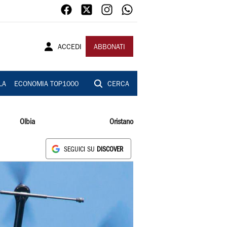
ACCEDI
ABBONATI
LA
ECONOMIA TOP1000
CERCA
Olbia
Oristano
SEGUICI SU
DISCOVER