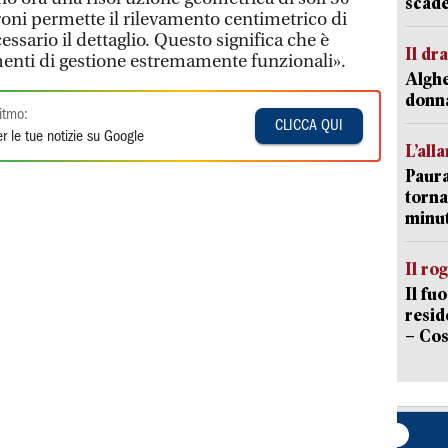
scade
droni permette il rilevamento centimetrico di
essario il dettaglio. Questo significa che è
Il d
enti di gestione estremamente funzionali».
Alghe
donna
itmo:
CLICCA QUI
r le tue notizie su Google
L’all
Paura
torna
minut
Il ro
Il fu
resid
– Cos