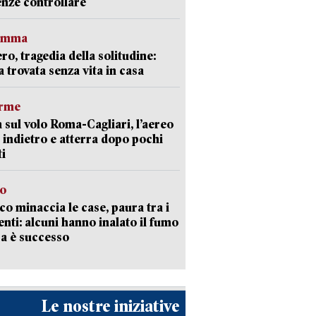
nze controllare
ramma
ro, tragedia della solitudine:
 trovata senza vita in casa
arme
 sul volo Roma-Cagliari, l’aereo
 indietro e atterra dopo pochi
i
go
oco minaccia le case, paura tra i
enti: alcuni hanno inalato il fumo
a è successo
Le nostre iniziative