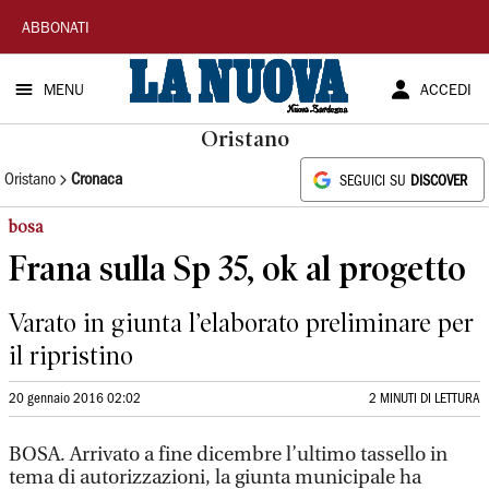
La
ABBONATI
Nuova
MENU
ACCEDI
Sardegna
Oristano
Oristano
Cronaca
SEGUICI SU
DISCOVER
bosa
Frana sulla Sp 35, ok al progetto
Varato in giunta l’elaborato preliminare per
il ripristino
20 gennaio 2016 02:02
2 MINUTI DI LETTURA
BOSA. Arrivato a fine dicembre l’ultimo tassello in
tema di autorizzazioni, la giunta municipale ha