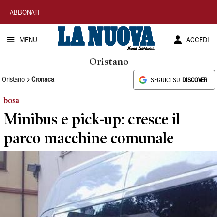
La
ABBONATI
Nuova
MENU
ACCEDI
Sardegna
Oristano
Oristano
Cronaca
SEGUICI SU
DISCOVER
bosa
Minibus e pick-up: cresce il
parco macchine comunale