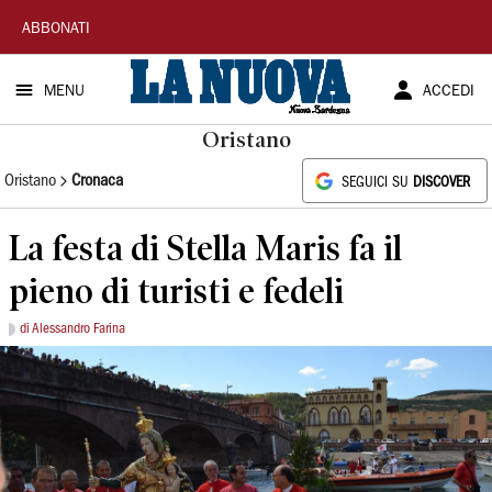
La
ABBONATI
Nuova
MENU
ACCEDI
Sardegna
Oristano
Oristano
Cronaca
SEGUICI SU
DISCOVER
La festa di Stella Maris fa il
pieno di turisti e fedeli
di Alessandro Farina