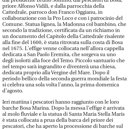
dal presidente Bruno Sommo, dai pescatori di Bosa,
priore Alfonso Vidili, e dalla parrocchia della
Cattedrale, parroco don Franco Oggianu, in
collaborazione con la Pro Loco e con i patrocinio del
Comune. Statua lignea, la Madonna col bambino, che
secondo la tradizione, certificata da un richiamo in
un documento del Capitolo della Cattedrale risalente
alla fine del 1600, è stata ritrovata sulla costa di Bosa
nel 1675. L'effige venne collocata nell’allora cappella
dedicata a San Paolo Eremita, che sorgeva su uno
degli isolotti alla foce del Temo. Piccolo santuario che
nel tempo sarà ingrandito e diventerà una chiesa,
dedicata proprio alla Vergine del Mare. Dopo il
periodo bellico della seconda guerra mondiale la festa
si celebra una sola volta l’anno, la prima domenica
d’agosto.
Ieri mattina i pescatori hanno raggiunto con le loro
barche Bosa Marina. Dopo la messa l’effige è arrivata
al molo fluviale e la statua di Santa Maria Stella Maris
è stata collocata a prua della barca del priore dei
pescatori, che ha aperto la processione di barche sul