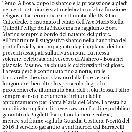
Temo. A Bosa, dopo lo sbarco e la processione a piedi
nel centro storico, è stata celebrata un’altra funzione
religiosa. La cerimonia è continuata alle 18.30 in
Cattedrale, è risuonato il canto dell’Ave Maris Stella.
Quindi l’effige della Madonna ha raggiunto Bosa
Marina sempre a bordo del natante del priore.
All’imbrunire il suggestivo sbarco nella banchina del
porto fluviale, accompagnato dagli applausi dei tanti
presenti assiepati sulla riva sinistra. La messa
solenne, celebrata dal vescovo di Alghero - Bosa nel
piazzale Passino, ha chiuso le celebrazioni religiose.
La festa però è continuata fino a notte, tra le
bancarelle che si snodavano dalla foce verso il
lungomare, ben oltre lo spettacolo di giochi
pirotecnici che illumina la baia dell’isola Rossa, l’altro
sempre atteso e certamente irrinunciabile
appuntamento per Santa Maria del Mare. La festa ha
mobilitato migliaia di presenze, con l’ordine pubblico
garantito da Vigili Urbani, Carabinieri e Polizia,
mentre sul fiume vigila la Guardia Costiera. Novità del
2016 il servizio garantito a vari incroci dai Barracelli