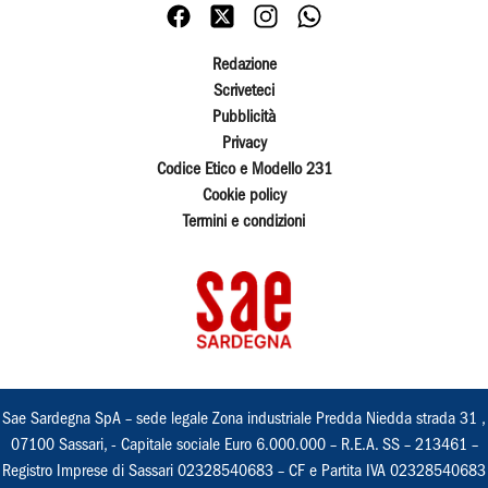
Redazione
Scriveteci
Pubblicità
Privacy
Codice Etico e Modello 231
Cookie policy
Termini e condizioni
Sae Sardegna SpA – sede legale Zona industriale Predda Niedda strada 31 ,
07100 Sassari, - Capitale sociale Euro 6.000.000 – R.E.A. SS – 213461 –
Registro Imprese di Sassari 02328540683 – CF e Partita IVA 02328540683