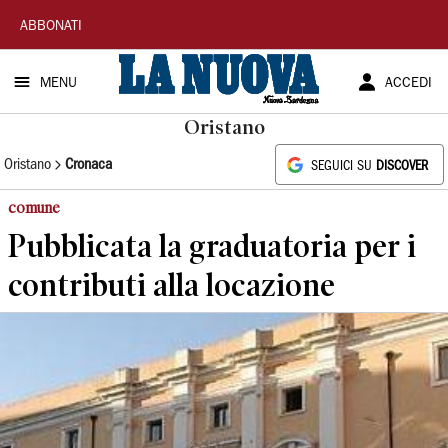
La
ABBONATI
Nuova
MENU
ACCEDI
Sardegna
Oristano
Oristano
Cronaca
SEGUICI SU
DISCOVER
comune
Pubblicata la graduatoria per i
contributi alla locazione