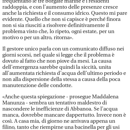
frequentano le tre borgate marine e i residenti
raddoppia, e con l’aumento delle presenze cresce
anche la richiesta e il consumo idrico. Questo mi pare
evidente. Quello che non si capisce è perché finora
non si sia riusciti a risolvere definitivamente il
problema visto che, lo ripeto, ogni estate, per un
motivo o per un altro, ritorna».
Il gestore unico parla con un comunicato diffuso nei
giorni scorsi, nel quale si legge che il problema è
dovuto al fatto che non piove da mesi. La causa
dell’emergenza sarebbe quindi la siccità, unita
all’aumentata richiesta d’acqua dell’ultimo periodo e
non alla dispersione della stessa a causa della poca
manutenzione delle condotte.
«Anche questa spiegazione - prosegue Maddalena
Manunza - sembra un tentativo maldestro di
nascondere le inefficienze di Abbanoa. Se l’acqua
manca, dovrebbe mancare dappertutto. Invece non è
così. A casa mia, di giorno ne arrivava appena un
filino, tanto che riempirne una bacinella per gli usi