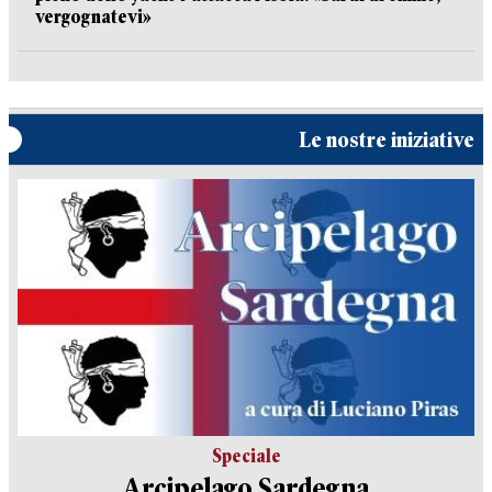
vergognatevi»
Le nostre iniziative
Speciale
Arcipelago Sardegna