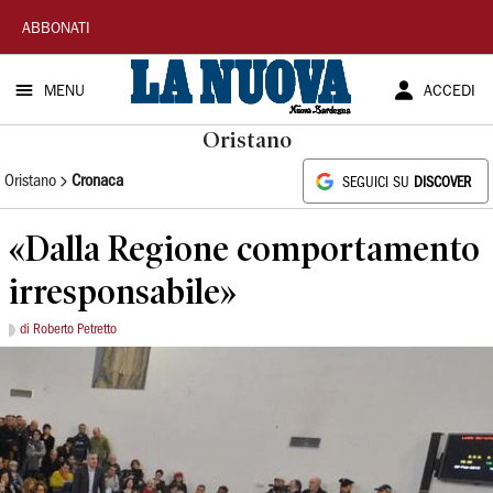
La
ABBONATI
Nuova
MENU
ACCEDI
Sardegna
Oristano
Oristano
Cronaca
SEGUICI SU
DISCOVER
«Dalla Regione comportamento
irresponsabile»
di Roberto Petretto