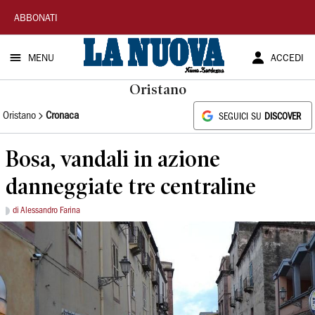
La
ABBONATI
Nuova
MENU
ACCEDI
Sardegna
Oristano
Oristano
Cronaca
SEGUICI SU
DISCOVER
Bosa, vandali in azione
danneggiate tre centraline
di Alessandro Farina