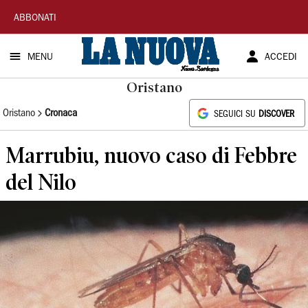
La
ABBONATI
Nuova
MENU
ACCEDI
Sardegna
Oristano
Oristano
Cronaca
SEGUICI SU
DISCOVER
Marrubiu, nuovo caso di Febbre
del Nilo