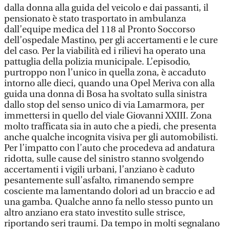
dalla donna alla guida del veicolo e dai passanti, il
pensionato è stato trasportato in ambulanza
dall’equipe medica del 118 al Pronto Soccorso
dell’ospedale Mastino, per gli accertamenti e le cure
del caso. Per la viabilità ed i rilievi ha operato una
pattuglia della polizia municipale. L’episodio,
purtroppo non l’unico in quella zona, è accaduto
intorno alle dieci, quando una Opel Meriva con alla
guida una donna di Bosa ha svoltato sulla sinistra
dallo stop del senso unico di via Lamarmora, per
immettersi in quello del viale Giovanni XXIII. Zona
molto trafficata sia in auto che a piedi, che presenta
anche qualche incognita visiva per gli automobilisti.
Per l’impatto con l’auto che procedeva ad andatura
ridotta, sulle cause del sinistro stanno svolgendo
accertamenti i vigili urbani, l’anziano è caduto
pesantemente sull’asfalto, rimanendo sempre
cosciente ma lamentando dolori ad un braccio e ad
una gamba. Qualche anno fa nello stesso punto un
altro anziano era stato investito sulle strisce,
riportando seri traumi. Da tempo in molti segnalano