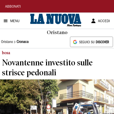
La
ABBONATI
Nuova
MENU
ACCEDI
Sardegna
Oristano
Oristano
Cronaca
SEGUICI SU
DISCOVER
bosa
Novantenne investito sulle
strisce pedonali