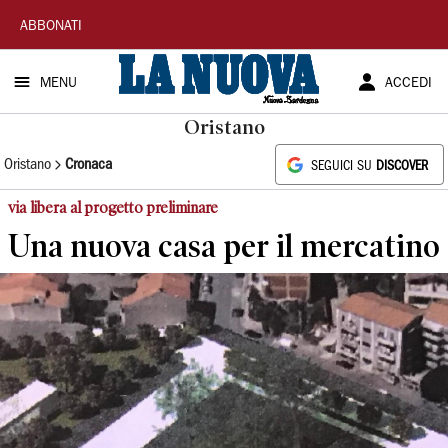
La
ABBONATI
Nuova
MENU
ACCEDI
Sardegna
Oristano
Oristano
Cronaca
SEGUICI SU
DISCOVER
via libera al progetto preliminare
Una nuova casa per il mercatino