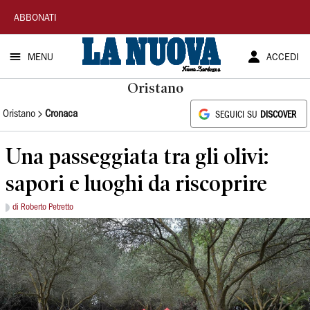
La
ABBONATI
Nuova
MENU
ACCEDI
Sardegna
Oristano
Oristano
Cronaca
SEGUICI SU
DISCOVER
Una passeggiata tra gli olivi:
sapori e luoghi da riscoprire
di Roberto Petretto