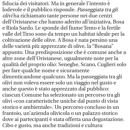
fiducia dei visitatori. Ma in generale l’intento è
lodevole e il pubblico risponde.
Passeggiata tra gli
olivi
ha richiamato tante persone nei due centri
dell’Oristanese che hanno aderito all’iniziativa, Bosa
e Riola Sardo. Le sponde del fiume Temo e la fertile
valle del Tirso sono da tempo un habitat ideale per la
coltivazione delle olive. A Bosa è nata persino una
delle varietà più apprezzate di olive, la “Bosana”
appunto. Una predisposizione che è comune anche a
altre zone dell’Oristanese, ugualmente note per la
qualità del proprio olio: Seneghe, Scano, Cuglieri solo
per fare qualche nome e sicuramente
dimenticandone qualcuno. Ma la passeggiata tra gli
olivi non voleva essere solo un viaggio nel gusto e
anche questo è stato apprezzato dal pubblico:
ciascun Comune ha selezionato un percorso tra gli
olivi «con caratteristiche uniche dal punto di vista
storico e ambientale». Un percorso concluso in un
frantoio, un’azienda olivicola o un palazzo storico
dove ai partecipanti è stata offerta una degustazione.
Cibo e gusto, ma anche tradizioni e cultura: