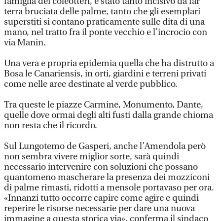
famiglia dei coleotteri, è stato tanto incisivo da far
terra bruciata delle palme, tanto che gli esemplari
superstiti si contano praticamente sulle dita di una
mano, nel tratto fra il ponte vecchio e l’incrocio con
via Manin.
Una vera e propria epidemia quella che ha distrutto a
Bosa le Canariensis, in orti, giardini e terreni privati
come nelle aree destinate al verde pubblico.
Tra queste le piazze Carmine, Monumento, Dante,
quelle dove ormai degli alti fusti dalla grande chioma
non resta che il ricordo.
Sul Lungotemo de Gasperi, anche l’Amendola però
non sembra vivere miglior sorte, sarà quindi
necessario intervenire con soluzioni che possano
quantomeno mascherare la presenza dei mozziconi
di palme rimasti, ridotti a mensole portavaso per ora.
«Innanzi tutto occorre capire come agire e quindi
reperire le risorse necessarie per dare una nuova
immagine a questa storica via», conferma il sindaco