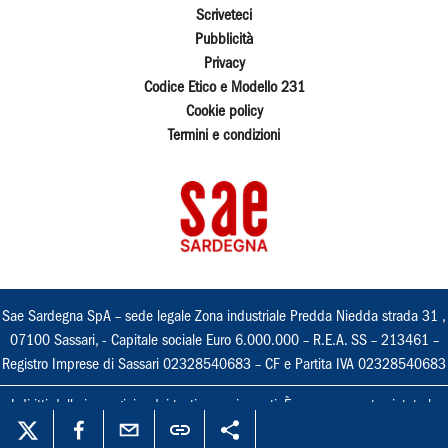
Scriveteci
Pubblicità
Privacy
Codice Etico e Modello 231
Cookie policy
Termini e condizioni
Sae Sardegna SpA – sede legale Zona industriale Predda Niedda strada 31 ,
07100 Sassari, - Capitale sociale Euro 6.000.000 – R.E.A. SS – 213461 –
Registro Imprese di Sassari 02328540683 – CF e Partita IVA 02328540683
I diritti delle immagini e dei testi sono riservati. È espressamente vietata la
loro riproduzione con qualsiasi mezzo e l'adattamento totale o parziale.