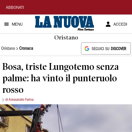
La
ABBONATI
Nuova
MENU
ACCEDI
Sardegna
Oristano
Oristano
Cronaca
SEGUICI SU
DISCOVER
Bosa, triste Lungotemo senza
palme: ha vinto il punteruolo
rosso
di Alessandro Farina