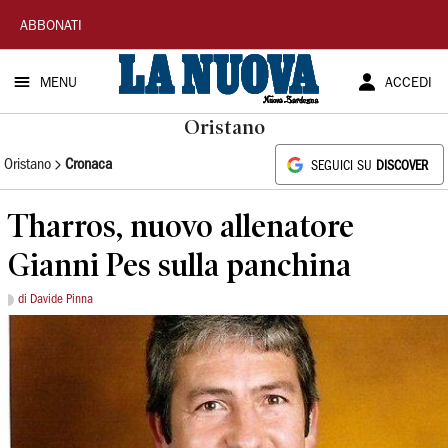
La
ABBONATI
Nuova
MENU
ACCEDI
Sardegna
Oristano
Oristano
Cronaca
SEGUICI SU
DISCOVER
Tharros, nuovo allenatore
Gianni Pes sulla panchina
di Davide Pinna