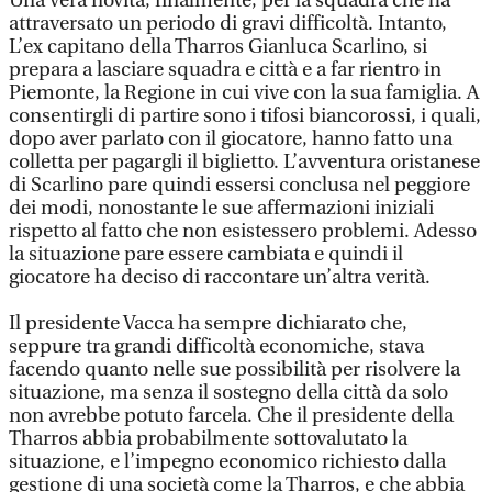
Una vera novità, finalmente, per la squadra che ha
attraversato un periodo di gravi difficoltà. Intanto,
L’ex capitano della Tharros Gianluca Scarlino, si
prepara a lasciare squadra e città e a far rientro in
Piemonte, la Regione in cui vive con la sua famiglia. A
consentirgli di partire sono i tifosi biancorossi, i quali,
dopo aver parlato con il giocatore, hanno fatto una
colletta per pagargli il biglietto. L’avventura oristanese
di Scarlino pare quindi essersi conclusa nel peggiore
dei modi, nonostante le sue affermazioni iniziali
rispetto al fatto che non esistessero problemi. Adesso
la situazione pare essere cambiata e quindi il
giocatore ha deciso di raccontare un’altra verità.
Il presidente Vacca ha sempre dichiarato che,
seppure tra grandi difficoltà economiche, stava
facendo quanto nelle sue possibilità per risolvere la
situazione, ma senza il sostegno della città da solo
non avrebbe potuto farcela. Che il presidente della
Tharros abbia probabilmente sottovalutato la
situazione, e l’impegno economico richiesto dalla
gestione di una società come la Tharros, e che abbia