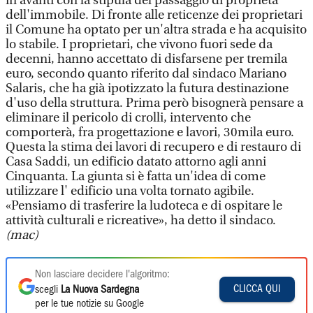
in avanti con la stipula del passaggio di proprietà
dell'immobile. Di fronte alle reticenze dei proprietari
il Comune ha optato per un'altra strada e ha acquisito
lo stabile. I proprietari, che vivono fuori sede da
decenni, hanno accettato di disfarsene per tremila
euro, secondo quanto riferito dal sindaco Mariano
Salaris, che ha già ipotizzato la futura destinazione
d'uso della struttura. Prima però bisognerà pensare a
eliminare il pericolo di crolli, intervento che
comporterà, fra progettazione e lavori, 30mila euro.
Questa la stima dei lavori di recupero e di restauro di
Casa Saddi, un edificio datato attorno agli anni
Cinquanta. La giunta si è fatta un'idea di come
utilizzare l' edificio una volta tornato agibile.
«Pensiamo di trasferire la ludoteca e di ospitare le
attività culturali e ricreative», ha detto il sindaco.
(mac)
Non lasciare decidere l'algoritmo:
CLICCA QUI
scegli
La Nuova Sardegna
per le tue notizie su Google