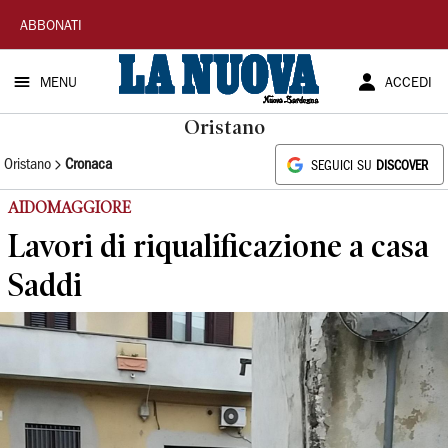
La
ABBONATI
Nuova
MENU
ACCEDI
Sardegna
Oristano
Oristano
Cronaca
SEGUICI SU
DISCOVER
AIDOMAGGIORE
Lavori di riqualificazione a casa
Saddi