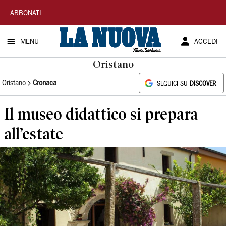
La
ABBONATI
Nuova
MENU
ACCEDI
Sardegna
Oristano
Oristano
Cronaca
SEGUICI SU
DISCOVER
Il museo didattico si prepara
all’estate