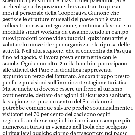
scientifica per simulare il lavoro del paleontologo e
archeologo a disposizione dei visitatori. In questi
mesi il personale della Cooperativa Giunone che
gestisce le strutture museali del paese non è stato
collocato in cassa integrazione, continua a lavorare in
modalità smart working da casa mettendo in campo
nuovi prodotti come video tutorial, quiz interattivi e
valutando nuove idee per organizzare la ripresa delle
attività. Nell’alta stagione, che si concentra da Pasqua
fino ad agosto, si lavora prevalentemente con le
scuole. Ogni anno oltre 2 mila bambini partecipano
alle attività del Parc e la didattica rappresenta
appunto un terzo del fatturato. Ancora troppo presto
per fare previsioni sull’imminente stagione turistica.
Ma se anche ci dovesse essere un freno al turismo
continentale, dettato da ragioni di sicurezza sanitaria,
la stagione nel piccolo centro del Sarcidano si
potrebbe comunque salvare perché sostanzialmente i
visitatori nel 70 per cento dei casi sono ospiti
regionali, anche se negli ultimi anni sono sempre più
numerosi i turisti in vacanza nell’Isola che scelgono
di ritagliarsi qualche giorno da trascorrere nel paese