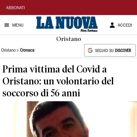
La
ABBONATI
Nuova
MENU
ACCEDI
Sardegna
Oristano
Oristano
Cronaca
SEGUICI SU
DISCOVER
Prima vittima del Covid a
Oristano: un volontario del
soccorso di 56 anni