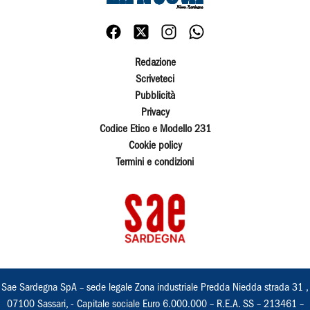
Redazione
Scriveteci
Pubblicità
Privacy
Codice Etico e Modello 231
Cookie policy
Termini e condizioni
Sae Sardegna SpA – sede legale Zona industriale Predda Niedda strada 31 ,
07100 Sassari, - Capitale sociale Euro 6.000.000 – R.E.A. SS – 213461 –