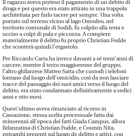
Il ragazzo aveva preteso il pagamento di un debito di
droga e per questo era stato attirato in una trappola
architettata per farlo tacere per sempre. Una volta
portato sul terreno vicino al lago Omodeo, nel
territorio comunale di Soddì, fu colpito alla testa e
ucciso a colpi di pala e piccozza. A compiere
materialmente il delitto fu proprio Christian Fodde
che sconterà quindi l'ergastolo.
Per Riccardo Carta ha invece davanti a sé trent'anni di
carcere, mentre il terzo maggiorenne del gruppo,
l'altro ghilarzese Matteo Satta che custodì i telefoni
lontano dal luogo dell'omicidio, così da non lasciare
tracce del passaggio dei suoi amici verso il luogo del
delitto, era stato condannato definitivamente a sedici
anni e otto mesi.
Quest'ultimo aveva rinunciato al ricorso in
Cassazione, stessa scelta processuale fatta dai
minorenni all'epoca dei fatti Giada Campus, allora
fidanzatina di Christian Fodde, e Cosmin Nita,
entrambi presenti sul luogo de delitto e attivi, con