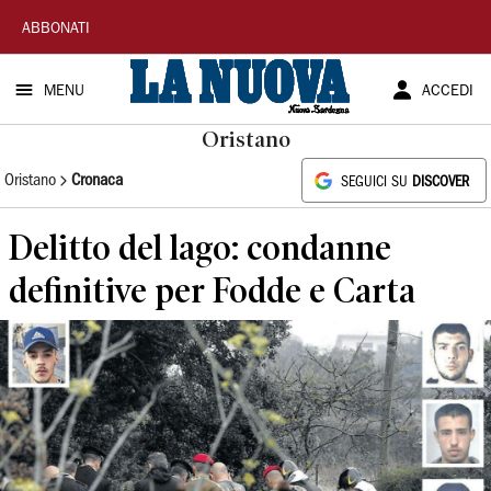
La
ABBONATI
Nuova
MENU
ACCEDI
Sardegna
Oristano
Oristano
Cronaca
SEGUICI SU
DISCOVER
Delitto del lago: condanne
definitive per Fodde e Carta