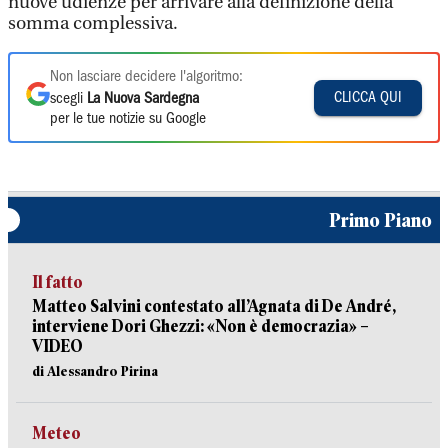
nuove udienze per arrivare alla definizione della
somma complessiva.
Non lasciare decidere l'algoritmo:
CLICCA QUI
scegli
La Nuova Sardegna
per le tue notizie su Google
Primo Piano
Il fatto
Matteo Salvini contestato all’Agnata di De André,
interviene Dori Ghezzi: «Non è democrazia» –
VIDEO
di Alessandro Pirina
Meteo