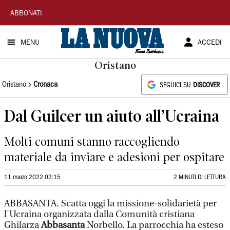
La
ABBONATI
Nuova
MENU
ACCEDI
Sardegna
Oristano
Oristano
Cronaca
SEGUICI SU
DISCOVER
Dal Guilcer un aiuto all’Ucraina
Molti comuni stanno raccogliendo
materiale da inviare e adesioni per ospitare
11 marzo 2022 02:15
2 MINUTI DI LETTURA
ABBASANTA. Scatta oggi la missione-solidarietà per
l'Ucraina organizzata dalla Comunità cristiana
Ghilarza
Abbasanta
Norbello. La parrocchia ha esteso