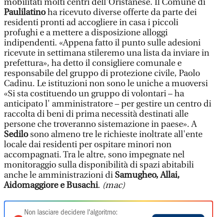
mobilitati molti centri dell'Oristanese. Il Comune di
Paulilatino
ha ricevuto diverse offerte da parte dei
residenti pronti ad accogliere in casa i piccoli
profughi e a mettere a disposizione alloggi
indipendenti. «Appena fatto il punto sulle adesioni
ricevute in settimana stileremo una lista da inviare in
prefettura», ha detto il consigliere comunale e
responsabile del gruppo di protezione civile, Paolo
Cadinu. Le istituzioni non sono le uniche a muoversi
«Si sta costituendo un gruppo di volontari – ha
anticipato l' amministratore – per gestire un centro di
raccolta di beni di prima necessità destinati alle
persone che troveranno sistemazione in paese». A
Sedilo
sono almeno tre le richieste inoltrate all'ente
locale dai residenti per ospitare minori non
accompagnati. Tra le altre, sono impegnate nel
monitoraggio sulla disponibilità di spazi abitabili
anche le amministrazioni di
Samugheo, Allai,
Aidomaggiore e Busachi
.
(mac)
Non lasciare decidere l'algoritmo: