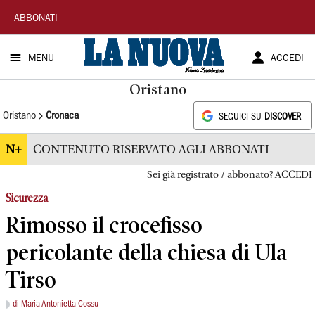
La
ABBONATI
Nuova
MENU
ACCEDI
Sardegna
Oristano
Oristano
Cronaca
SEGUICI SU
DISCOVER
N+
CONTENUTO RISERVATO AGLI ABBONATI
Sei già registrato / abbonato? ACCEDI
Sicurezza
Rimosso il crocefisso
pericolante della chiesa di Ula
Tirso
di Maria Antonietta Cossu