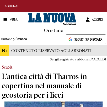
La
ABBONATI
Nuova
MENU
ACCEDI
Sardegna
Oristano
Oristano
Cronaca
SEGUICI SU
DISCOVER
N+
CONTENUTO RISERVATO AGLI ABBONATI
Sei già registrato / abbonato? ACCEDI
Scuola
L’antica città di Tharros in
copertina nel manuale di
geostoria per i licei