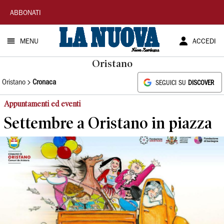
La
ABBONATI
Nuova
MENU
ACCEDI
Sardegna
Oristano
Oristano
Cronaca
SEGUICI SU
DISCOVER
Appuntamenti ed eventi
Settembre a Oristano in piazza