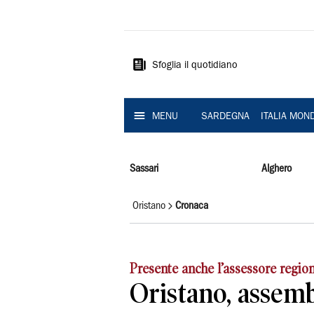
La
Nuova
Sardegna
Sfoglia il quotidiano
MENU
SARDEGNA
ITALIA MON
Sassari
Alghero
Oristano
Cronaca
Presente anche l’assessore region
Oristano, assemb