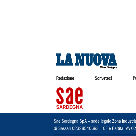
Redazione
Scriveteci
P
Sae Sardegna SpA – sede legale Zona industri
di Sassari 02328540683 – CF e Partita IVA