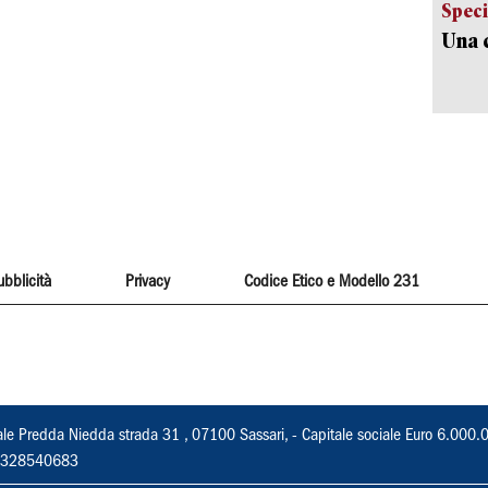
Speci
Una c
ubblicità
Privacy
Codice Etico e Modello 231
ale Predda Niedda strada 31 , 07100 Sassari, - Capitale sociale Euro 6.000.
 02328540683