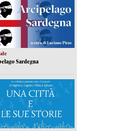
ale
pelago Sardegna