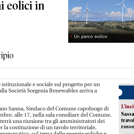
i eolici in
◗
Un parco eolico
ipio
istituzionale e sociale sul progetto per un
alla Società Sorgenia Renewables arriva a
L’inc
liano Sanna, Sindaco del Comune capoluogo di
Sassa
mbre, alle 17, nella sala consiliare del Comune,
travo
 terrà una riunione tra gli amministratori dei
rosso
 la costituzione di un tavolo territoriale,
ogrammatico, sul tema delle energie eoliche e