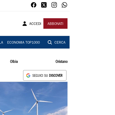
ACCEDI
ABBONATI
LA
ECONOMIA TOP1000
CERCA
Olbia
Oristano
SEGUICI SU
DISCOVER