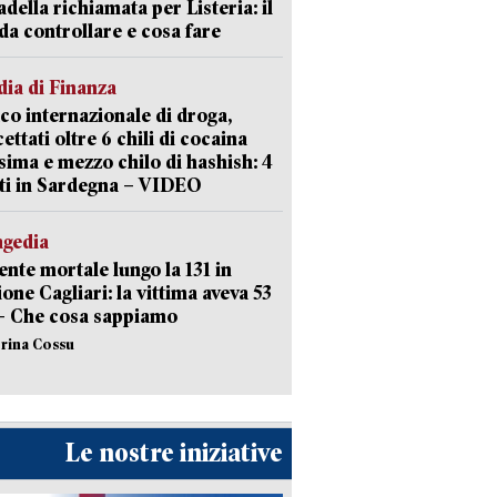
della richiamata per Listeria: il
 da controllare e cosa fare
ia di Finanza
ico internazionale di droga,
cettati oltre 6 chili di cocaina
sima e mezzo chilo di hashish: 4
ti in Sardegna – VIDEO
agedia
ente mortale lungo la 131 in
ione Cagliari: la vittima aveva 53
– Che cosa sappiamo
erina Cossu
Le nostre iniziative