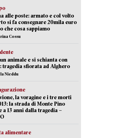
lpo
a alle poste: armato e col volto
to si fa consegnare 20mila euro
o che cosa sappiamo
erina Cossu
idente
 un animale e si schianta con
o: tragedia sfiorata ad Alghero
ola Nieddu
ugurazione
uvione, la voragine e i tre morti
013: la strada di Monte Pino
e a 13 anni dalla tragedia –
EO
ta alimentare