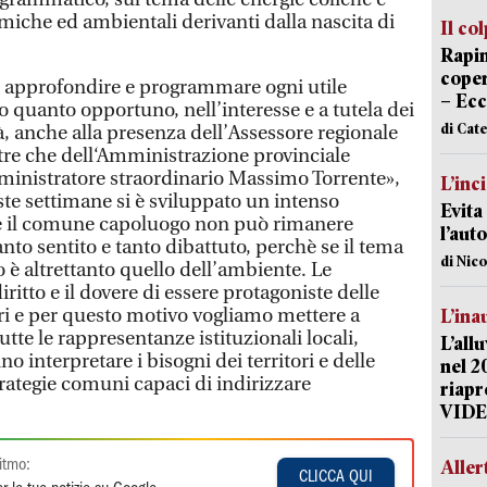
miche ed ambientali derivanti dalla nascita di
Il co
Rapin
coper
, approfondire e programmare ogni utile
– Ecc
quanto opportuno, nell’interesse e a tutela dei
di Cat
à, anche alla presenza dell’Assessore regionale
oltre che dell‘Amministrazione provinciale
ministratore straordinario Massimo Torrente»,
L’inc
ste settimane si è sviluppato un intenso
Evita
 e il comune capoluogo non può rimanere
l’aut
to sentito e tanto dibattuto, perchè se il tema
di Nic
lo è altrettanto quello dell’ambiente. Le
ritto e il dovere di essere protagoniste delle
itori e per questo motivo vogliamo mettere a
L’ina
utte le rappresentanze istituzionali locali,
L’all
no interpretare i bisogni dei territori e delle
nel 2
rategie comuni capaci di indirizzare
riapr
VID
Aller
itmo:
CLICCA QUI