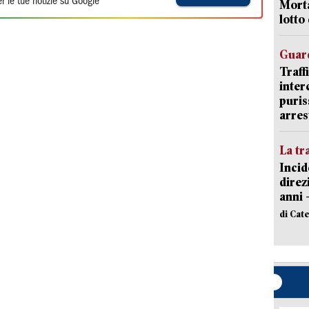
r le tue notizie su Google
Morta
lotto
Guard
Traff
inter
puris
arres
La tr
Incid
direz
anni 
di Cat