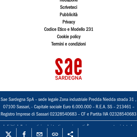
Redazione
Scriveteci
Pubblicità
Privacy
Codice Etico e Modello 231
Cookie policy
Termini e condizioni
Sae Sardegna SpA – sede legale Zona industriale Predda Niedda strada 31 ,
07100 Sassari, - Capitale sociale Euro 6.000.000 – R.E.A. SS – 213461 –
Registro Imprese di Sassari 02328540683 – CF e Partita IVA 02328540683
I diritti delle immagini e dei testi sono riservati. È espressamente vietata la
loro riproduzione con qualsiasi mezzo e l'adattamento totale o parziale.