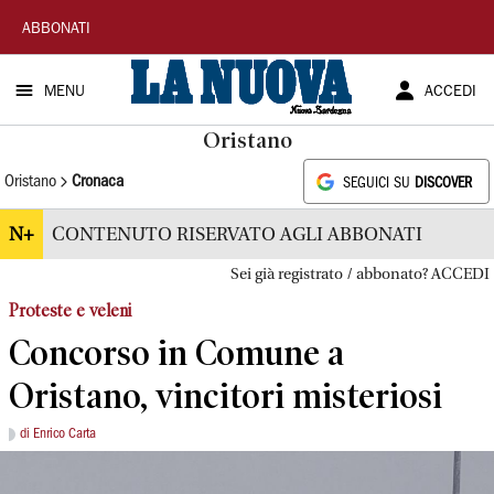
La
ABBONATI
Nuova
MENU
ACCEDI
Sardegna
Oristano
Oristano
Cronaca
SEGUICI SU
DISCOVER
N+
CONTENUTO RISERVATO AGLI ABBONATI
Sei già registrato / abbonato? ACCEDI
Proteste e veleni
Concorso in Comune a
Oristano, vincitori misteriosi
di Enrico Carta