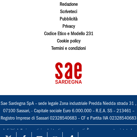
Redazione
Scriveteci
Pubblicità
Privacy
Codice Etico e Modello 231
Cookie policy
Termini e condizioni
Sae Sardegna SpA – sede legale Zona industriale Predda Niedda strada 31 ,
07100 Sassari, - Capitale sociale Euro 6.000.000 – R.E.A. SS – 213461 –
Registro Imprese di Sassari 02328540683 – CF e Partita IVA 02328540683
I diritti delle immagini e dei testi sono riservati. È espressamente vietata la