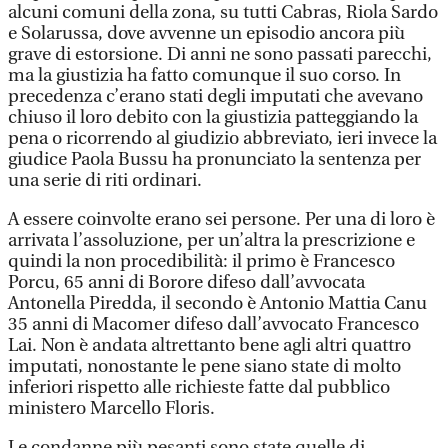
alcuni comuni della zona, su tutti Cabras, Riola Sardo
e Solarussa, dove avvenne un episodio ancora più
grave di estorsione. Di anni ne sono passati parecchi,
ma la giustizia ha fatto comunque il suo corso. In
precedenza c’erano stati degli imputati che avevano
chiuso il loro debito con la giustizia patteggiando la
pena o ricorrendo al giudizio abbreviato, ieri invece la
giudice Paola Bussu ha pronunciato la sentenza per
una serie di riti ordinari.
A essere coinvolte erano sei persone. Per una di loro è
arrivata l’assoluzione, per un’altra la prescrizione e
quindi la non procedibilità: il primo è Francesco
Porcu, 65 anni di Borore difeso dall’avvocata
Antonella Piredda, il secondo è Antonio Mattia Canu
35 anni di Macomer difeso dall’avvocato Francesco
Lai. Non è andata altrettanto bene agli altri quattro
imputati, nonostante le pene siano state di molto
inferiori rispetto alle richieste fatte dal pubblico
ministero Marcello Floris.
Le condanne più pesanti sono state quelle di