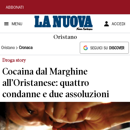
La
ABBONATI
Nuova
MENU
ACCEDI
Sardegna
Oristano
Oristano
Cronaca
SEGUICI SU
DISCOVER
Droga story
Cocaina dal Marghine
all’Oristanese: quattro
condanne e due assoluzioni