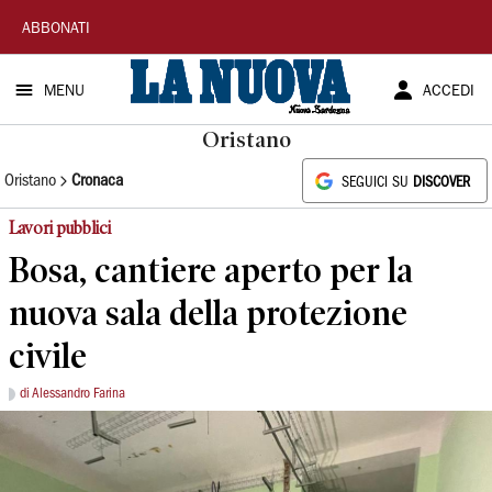
La
ABBONATI
Nuova
MENU
ACCEDI
Sardegna
Oristano
Oristano
Cronaca
SEGUICI SU
DISCOVER
Lavori pubblici
Bosa, cantiere aperto per la
nuova sala della protezione
civile
di Alessandro Farina