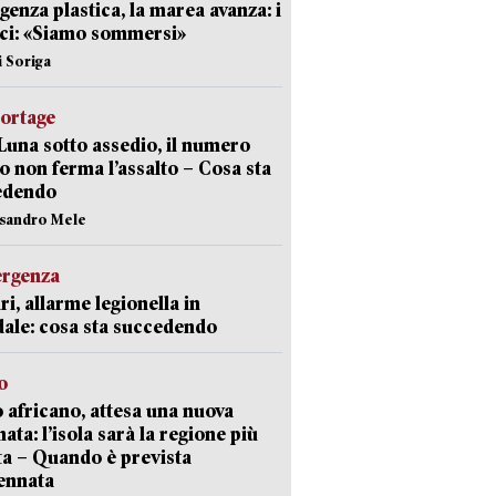
enza plastica, la marea avanza: i
ci: «Siamo sommersi»
i Soriga
portage
Luna sotto assedio, il numero
o non ferma l’assalto – Cosa sta
edendo
ssandro Mele
ergenza
ri, allarme legionella in
ale: cosa sta succedendo
o
 africano, attesa una nuova
ata: l’isola sarà la regione più
ta – Quando è prevista
ennata