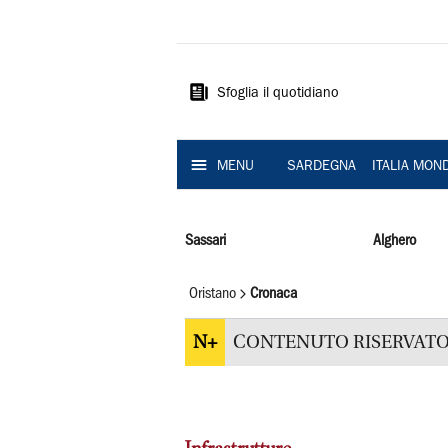
La
Nuova
Sardegna
Sfoglia il quotidiano
MENU
SARDEGNA
ITALIA MON
Sassari
Alghero
Oristano
Cronaca
N+
CONTENUTO RISERVATO