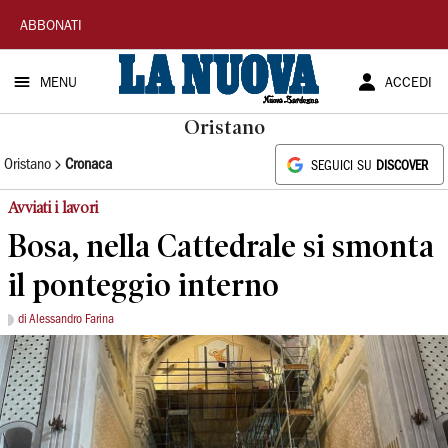
La
ABBONATI
Nuova
MENU
ACCEDI
Sardegna
Oristano
Oristano
Cronaca
SEGUICI SU
DISCOVER
Avviati i lavori
Bosa, nella Cattedrale si smonta
il ponteggio interno
di Alessandro Farina