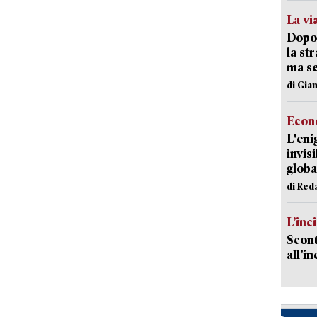
La vi
Dopo 
la st
ma se
di Gi
Econ
L'eni
invis
globa
di Red
L’inc
Scont
all’i