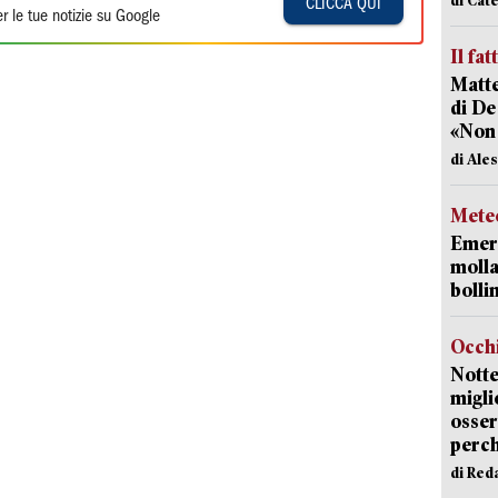
CLICCA QUI
r le tue notizie su Google
Il fat
Matte
di De
«Non
di Ale
Mete
Emerg
molla
bolli
Occhi
Notte
migli
osser
perc
di Red