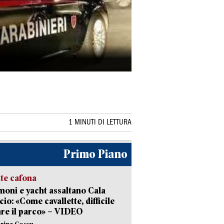
1 MINUTI DI LETTURA
Primo Piano
ate cafona
ni e yacht assaltano Cala
cio: «Come cavallette, difficile
are il parco» – VIDEO
erina Cossu