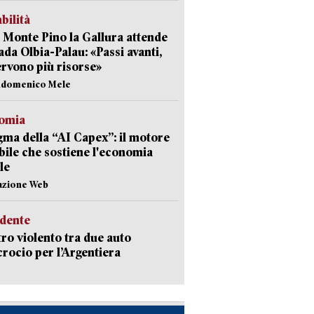
abilità
Monte Pino la Gallura attende
rada Olbia-Palau: «Passi avanti,
rvono più risorse»
andomenico Mele
omia
gma della “AI Capex”: il motore
ibile che sostiene l'economia
le
azione Web
idente
ro violento tra due auto
ncrocio per l’Argentiera