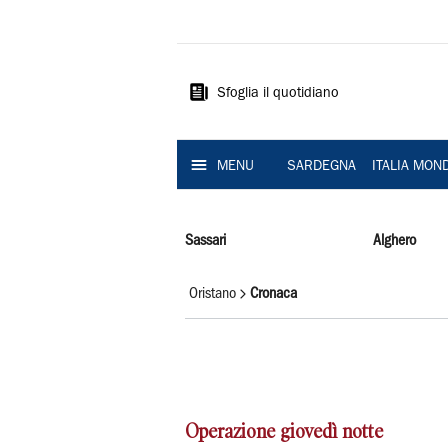
La
Nuova
Sardegna
Sfoglia il quotidiano
MENU
SARDEGNA
ITALIA MON
Sassari
Alghero
Oristano
Cronaca
Operazione giovedì notte