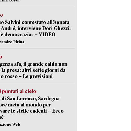
to
o Salvini contestato all’Agnata
 André, interviene Dori Ghezzi:
 è democrazia» – VIDEO
ssandro Pirina
o
enza afa, il grande caldo non
 la presa: altri sette giorni da
no rosso – Le previsioni
 puntati al cielo
 di San Lorenzo, Sardegna
ore meta al mondo per
vare le stelle cadenti – Ecco
hé
azione Web