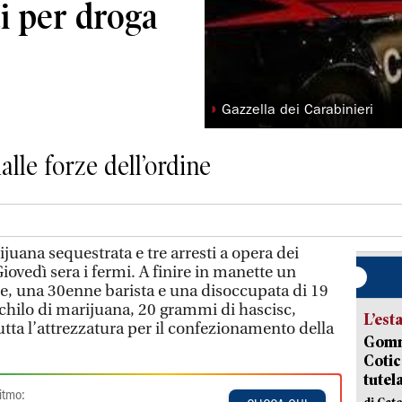
i per droga
◗
Gazzella dei Carabinieri
alle forze dell’ordine
juana sequestrata e tre arresti a opera dei
iovedì sera i fermi. A finire in manette un
e, una 30enne barista e una disoccupata di 19
 chilo di marijuana, 20 grammi di hascisc,
L’est
tutta l’attrezzatura per il confezionamento della
Gommo
Cotic
tutel
itmo:
di Cat