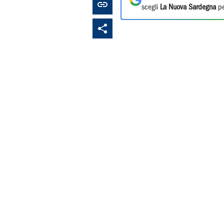
scegli
La Nuova Sardegna
pe