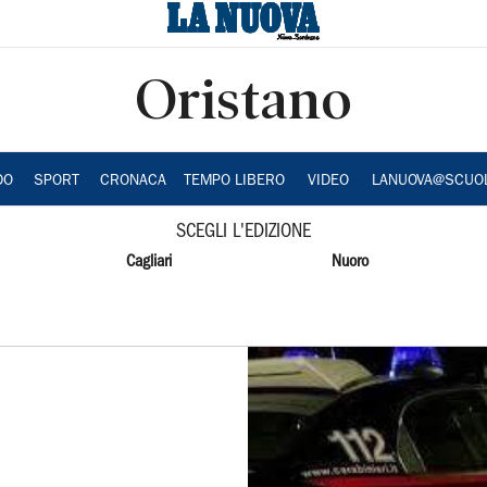
Oristano
DO
SPORT
CRONACA
TEMPO LIBERO
VIDEO
LANUOVA@SCUO
SCEGLI L'EDIZIONE
Cagliari
Nuoro