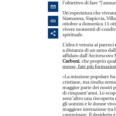
l’obiettivo di fare “l’ann
Un’esperienza che vivrann
Siamanna, Siapiccia, Vill
ottobre a domenica 13 otto
vivere momenti di condiv
spirituale.
L’idea è venuta ai parroci
a distanza di un anno dall
affidato dall’Arcivescovo 
Carboni
, che proprio qua
messe, fate più formazione
«La missione popolare ha 
cristiane, ma risulta orma
maggior parte dei nostri p
di cinquant’anni. Lo scop
senz’altro una riscoperta d
gli uomini e le donne viv
maggiore interazione tra
camminare. Il desiderio è