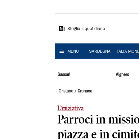
La
Nuova
Sardegna
Sfoglia il quotidiano
MENU
SARDEGNA
ITALIA MON
Sassari
Alghero
Oristano
Cronaca
L’iniziativa
Parroci in missio
piazza e in cimit