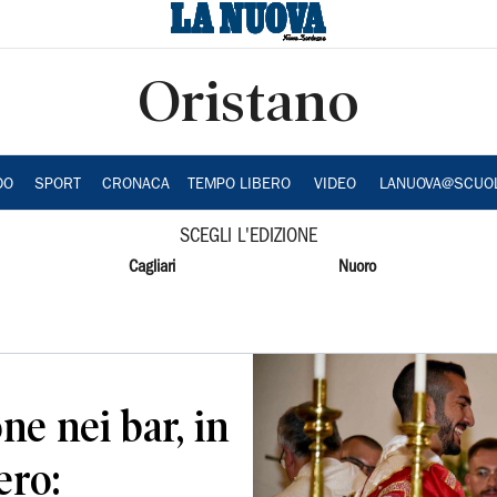
Oristano
DO
SPORT
CRONACA
TEMPO LIBERO
VIDEO
LANUOVA@SCUO
SCEGLI L'EDIZIONE
Cagliari
Nuoro
ne nei bar, in
ero: