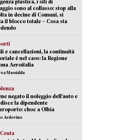
enza plastica, i siti di
aggio sono al collasso: stop alla
lta in decine di Comuni, si
ia il blocco totale – Cosa sta
edendo
orti
di e cancellazioni, la continuità
toriale è nel caos: la Regione
ona Aeroitalia
rea Massidda
olenza
ene negato il noleggio dell’auto e
disce la dipendente
aeroporto: choc a Olbia
lo Ardovino
 Ceuta