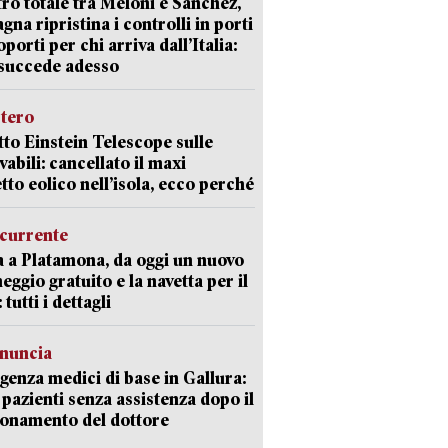
ro totale tra Meloni e Sanchez,
agna ripristina i controlli in porti
oporti per chi arriva dall’Italia:
succede adesso
stero
etto Einstein Telescope sulle
vabili: cancellato il maxi
tto eolico nell’isola, ecco perché
currente
a a Platamona, da oggi un nuovo
eggio gratuito e la navetta per il
tutti i dettagli
enuncia
enza medici di base in Gallura:
 pazienti senza assistenza dopo il
onamento del dottore