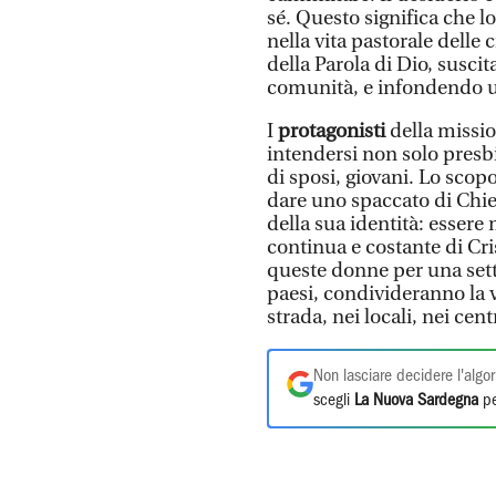
sé. Questo significa che 
nella vita pastorale delle
della Parola di Dio, susci
comunità, e infondendo u
I
protagonisti
della missi
intendersi non solo presbit
di sposi, giovani. Lo scop
dare uno spaccato di Chies
della sua identità: essere
continua e costante di Cri
queste donne per una sett
paesi, condivideranno la v
strada, nei locali, nei cen
Non lasciare decidere l'algor
scegli
La Nuova Sardegna
pe