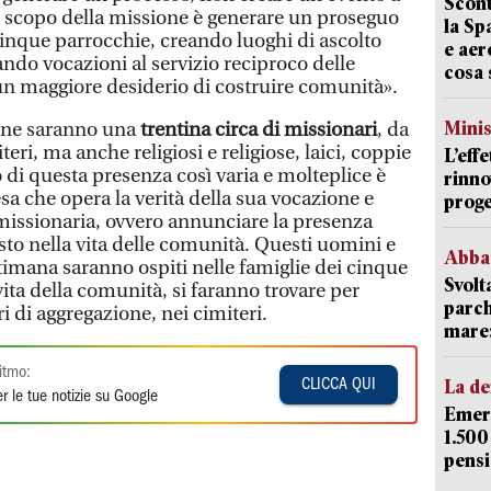
Scont
lo scopo della missione è generare un proseguo
la Sp
 cinque parrocchie, creando luoghi di ascolto
e aer
tando vocazioni al servizio reciproco delle
cosa 
n maggiore desiderio di costruire comunità».
Mini
one saranno una
trentina circa di missionari
, da
eri, ma anche religiosi e religiose, laici, coppie
L’eff
o di questa presenza così varia e molteplice è
rinno
a che opera la verità della sua vocazione e
proge
 missionaria, ovvero annunciare la presenza
sto nella vita delle comunità. Questi uomini e
Abba
imana saranno ospiti nelle famiglie dei cinque
Svolt
ita della comunità, si faranno trovare per
parch
tri di aggregazione, nei cimiteri.
mare: 
itmo:
La d
CLICCA QUI
r le tue notizie su Google
Emerg
1.500
pensi