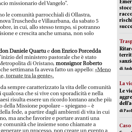
Emerg
uncio missionario del Vangelo”.
stocc
racco
o le comunità parrocchiali di Ollastra,
risch
anova Truschedu e Villaurbana, da sabato 5
succ
bre, in cui, allo stesso tempo, si potranno
isione e crescita anche umana, non solo
Trasp
Ritar
don
Daniele Quartu
e
don Enrico Porcedda
terri
’inizio del ministero pastorale che è stato
sanzi
Metropolita di Oristano,
monsignor Roberto
di And
lche settimana fa aveva fatto un appello:
«Meno
, tornate tra la gente».
La vi
da sempre caratterizzato la vita delle comunità
Le vi
i qualcosa che si vive con sporadicità e nella
aggre
aesi risulta essere un ricordo lontano anche più
dell’
o della Missione popolare – spiegano – è
di Pao
ella fede, a partire dagli ambienti di vita in cui
ono, ma anche favorire e portare avanti una
 le comunità che insieme sono chiamate a
Caso
 generare un processo, non creare un evento a