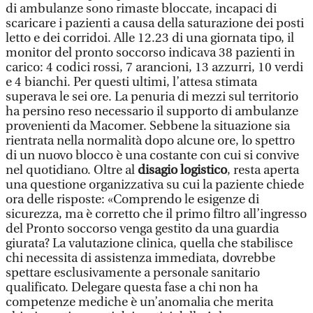
di ambulanze sono rimaste bloccate, incapaci di
scaricare i pazienti a causa della saturazione dei posti
letto e dei corridoi. Alle 12.23 di una giornata tipo, il
monitor del pronto soccorso indicava 38 pazienti in
carico: 4 codici rossi, 7 arancioni, 13 azzurri, 10 verdi
e 4 bianchi. Per questi ultimi, l’attesa stimata
superava le sei ore. La penuria di mezzi sul territorio
ha persino reso necessario il supporto di ambulanze
provenienti da Macomer. Sebbene la situazione sia
rientrata nella normalità dopo alcune ore, lo spettro
di un nuovo blocco è una costante con cui si convive
nel quotidiano. Oltre al
disagio logistico
, resta aperta
una questione organizzativa su cui la paziente chiede
ora delle risposte: «Comprendo le esigenze di
sicurezza, ma è corretto che il primo filtro all’ingresso
del Pronto soccorso venga gestito da una guardia
giurata? La valutazione clinica, quella che stabilisce
chi necessita di assistenza immediata, dovrebbe
spettare esclusivamente a personale sanitario
qualificato. Delegare questa fase a chi non ha
competenze mediche è un’anomalia che merita