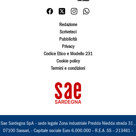
Redazione
Scriveteci
Pubblicità
Privacy
Codice Etico e Modello 231
Cookie policy
Termini e condizioni
Sae Sardegna SpA – sede legale Zona industriale Predda Niedda strada 31 ,
07100 Sassari, - Capitale sociale Euro 6.000.000 – R.E.A. SS – 213461 –