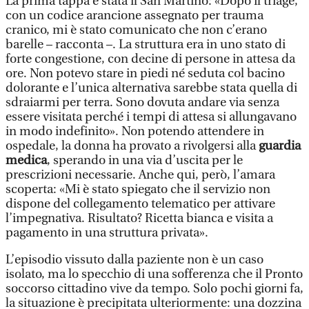
La prima tappa è stata il San Martino: «Dopo il triage,
con un codice arancione assegnato per trauma
cranico, mi è stato comunicato che non c’erano
barelle – racconta –. La struttura era in uno stato di
forte congestione, con decine di persone in attesa da
ore. Non potevo stare in piedi né seduta col bacino
dolorante e l’unica alternativa sarebbe stata quella di
sdraiarmi per terra. Sono dovuta andare via senza
essere visitata perché i tempi di attesa si allungavano
in modo indefinito». Non potendo attendere in
ospedale, la donna ha provato a rivolgersi alla
guardia
medica
, sperando in una via d’uscita per le
prescrizioni necessarie. Anche qui, però, l’amara
scoperta: «Mi è stato spiegato che il servizio non
dispone del collegamento telematico per attivare
l’impegnativa. Risultato? Ricetta bianca e visita a
pagamento in una struttura privata».
L’episodio vissuto dalla paziente non è un caso
isolato, ma lo specchio di una sofferenza che il Pronto
soccorso cittadino vive da tempo. Solo pochi giorni fa,
la situazione è precipitata ulteriormente: una dozzina