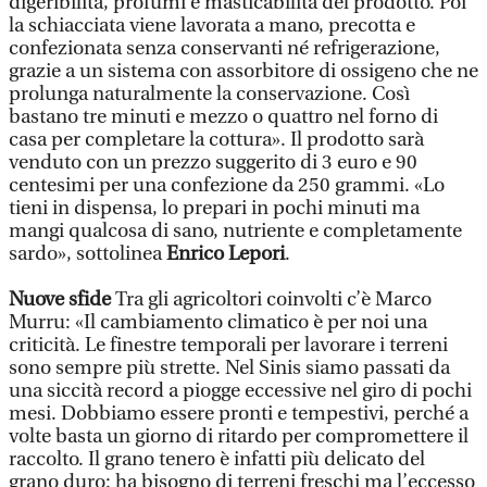
digeribilità, profumi e masticabilità del prodotto. Poi
la schiacciata viene lavorata a mano, precotta e
confezionata senza conservanti né refrigerazione,
grazie a un sistema con assorbitore di ossigeno che ne
prolunga naturalmente la conservazione. Così
bastano tre minuti e mezzo o quattro nel forno di
casa per completare la cottura».
Il prodotto sarà
venduto con un prezzo suggerito di 3 euro e 90
centesimi per una confezione da 250 grammi. «Lo
tieni in dispensa, lo prepari in pochi minuti ma
mangi qualcosa di sano, nutriente e completamente
sardo», sottolinea
Enrico Lepori
.
Nuove sfide
Tra gli agricoltori coinvolti c’è Marco
Murru: «Il cambiamento climatico è per noi una
criticità. Le finestre temporali per lavorare i terreni
sono sempre più strette. Nel Sinis siamo passati da
una siccità record a piogge eccessive nel giro di pochi
mesi. Dobbiamo essere pronti e tempestivi, perché a
volte basta un giorno di ritardo per compromettere il
raccolto. Il grano tenero è infatti più delicato del
grano duro: ha bisogno di terreni freschi ma l’eccesso