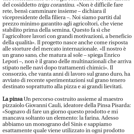
del cosiddetto
trigu corantinu
. «Non è difficile fare
rete, bensì camminare insieme – dichiara il
vicepresidente della filiera –. Noi siamo partiti dal
prezzo minimo garantito agli agricoltori, che viene
stabilito prima della semina. Questo fa sì che
l’agricoltore lavori con grandi motivazioni, a beneficio
della qualità». Il progetto nasce anche come risposta
alle storture del mercato internazionale. «Il nostro è
un grano sano, che matura al sole – spiega Enrico
Lepori –, non è il grano delle multinazionali che arriva
stipato nelle navi dopo trattamenti chimici». Il
consorzio, che vanta anni di lavoro sul grano duro, ha
avviato di recente sperimentazioni sul grano tenero
destinato soprattutto alla pizza e ai grandi lievitati.
La pinsa
Un percorso costruito assieme al maestro
pizzaiolo Giovanni Cauli, ideatore della Pinsa Pisarda:
«Sognavo di fare un giorno questo prodotto e mi
mancava soltanto un elemento: la farina. Adesso
abbiamo un monograno del Sinis e sappiamo
esattamente quale viene utilizzato in ogni prodotto