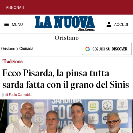
La
ABBONATI
Nuova
MENU
ACCEDI
Sardegna
Oristano
Oristano
Cronaca
SEGUICI SU
DISCOVER
Tradizione
Ecco Pisarda, la pinsa tutta
sarda fatta con il grano del Sinis
di Paolo Camedda