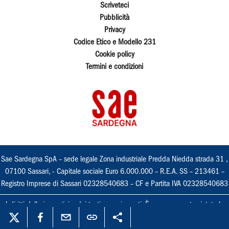
Scriveteci
Pubblicità
Privacy
Codice Etico e Modello 231
Cookie policy
Termini e condizioni
Sae Sardegna SpA – sede legale Zona industriale Predda Niedda strada 31 ,
07100 Sassari, - Capitale sociale Euro 6.000.000 – R.E.A. SS – 213461 –
Registro Imprese di Sassari 02328540683 – CF e Partita IVA 02328540683
I diritti delle immagini e dei testi sono riservati. È espressamente vietata la
loro riproduzione con qualsiasi mezzo e l'adattamento totale o parziale.