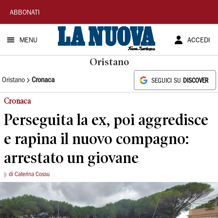
La
ABBONATI
Nuova
MENU
ACCEDI
Sardegna
Oristano
Oristano
Cronaca
SEGUICI SU
DISCOVER
Cronaca
Perseguita la ex, poi aggredisce
e rapina il nuovo compagno:
arrestato un giovane
di Caterina Cossu