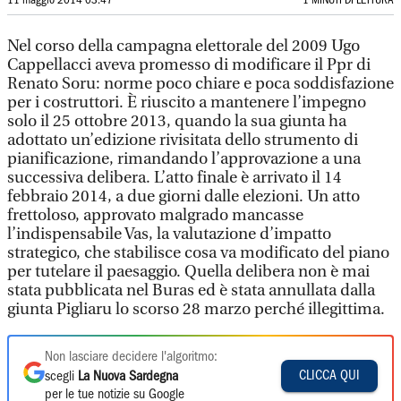
11 maggio 2014 03:47
1 MINUTI DI LETTURA
Nel corso della campagna elettorale del 2009 Ugo
Cappellacci aveva promesso di modificare il Ppr di
Renato Soru: norme poco chiare e poca soddisfazione
per i costruttori. È riuscito a mantenere l’impegno
solo il 25 ottobre 2013, quando la sua giunta ha
adottato un’edizione rivisitata dello strumento di
pianificazione, rimandando l’approvazione a una
successiva delibera. L’atto finale è arrivato il 14
febbraio 2014, a due giorni dalle elezioni. Un atto
frettoloso, approvato malgrado mancasse
l’indispensabile Vas, la valutazione d’impatto
strategico, che stabilisce cosa va modificato del piano
per tutelare il paesaggio. Quella delibera non è mai
stata pubblicata nel Buras ed è stata annullata dalla
giunta Pigliaru lo scorso 28 marzo perché illegittima.
Non lasciare decidere l'algoritmo:
CLICCA QUI
scegli
La Nuova Sardegna
per le tue notizie su Google