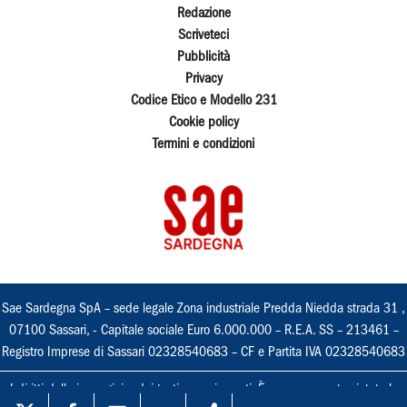
Redazione
Scriveteci
Pubblicità
Privacy
Codice Etico e Modello 231
Cookie policy
Termini e condizioni
Sae Sardegna SpA – sede legale Zona industriale Predda Niedda strada 31 ,
07100 Sassari, - Capitale sociale Euro 6.000.000 – R.E.A. SS – 213461 –
Registro Imprese di Sassari 02328540683 – CF e Partita IVA 02328540683
I diritti delle immagini e dei testi sono riservati. È espressamente vietata la