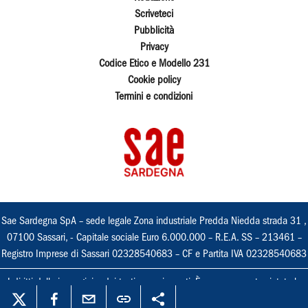
Scriveteci
Pubblicità
Privacy
Codice Etico e Modello 231
Cookie policy
Termini e condizioni
Sae Sardegna SpA – sede legale Zona industriale Predda Niedda strada 31 ,
07100 Sassari, - Capitale sociale Euro 6.000.000 – R.E.A. SS – 213461 –
Registro Imprese di Sassari 02328540683 – CF e Partita IVA 02328540683
I diritti delle immagini e dei testi sono riservati. È espressamente vietata la
loro riproduzione con qualsiasi mezzo e l'adattamento totale o parziale.