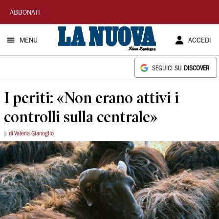
La
ABBONATI
Nuova
MENU
ACCEDI
Sardegna
SEGUICI SU
DISCOVER
I periti: «Non erano attivi i
controlli sulla centrale»
di Valeria Gianoglio