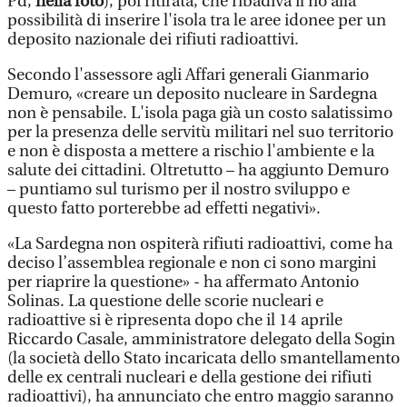
Pd,
nella foto
), poi ritirata, che ribadiva il no alla
possibilità di inserire l'isola tra le aree idonee per un
deposito nazionale dei rifiuti radioattivi.
Secondo l'assessore agli Affari generali Gianmario
Demuro, «creare un deposito nucleare in Sardegna
non è pensabile. L'isola paga già un costo salatissimo
per la presenza delle servitù militari nel suo territorio
e non è disposta a mettere a rischio l'ambiente e la
salute dei cittadini. Oltretutto – ha aggiunto Demuro
– puntiamo sul turismo per il nostro sviluppo e
questo fatto porterebbe ad effetti negativi».
«La Sardegna non ospiterà rifiuti radioattivi, come ha
deciso l’assemblea regionale e non ci sono margini
per riaprire la questione» - ha affermato Antonio
Solinas. La questione delle scorie nucleari e
radioattive si è ripresenta dopo che il 14 aprile
Riccardo Casale, amministratore delegato della Sogin
(la società dello Stato incaricata dello smantellamento
delle ex centrali nucleari e della gestione dei rifiuti
radioattivi), ha annunciato che entro maggio saranno