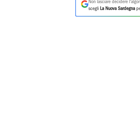
Non lasciare decidere l'algor
scegli
La Nuova Sardegna
pe