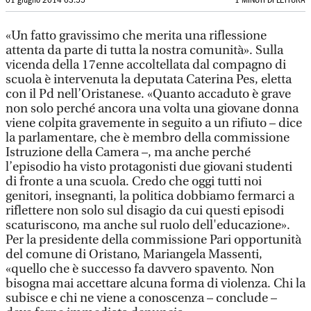
01 giugno 2014 03:55
1 MINUTI DI LETTURA
«Un fatto gravissimo che merita una riflessione
attenta da parte di tutta la nostra comunità». Sulla
vicenda della 17enne accoltellata dal compagno di
scuola è intervenuta la deputata Caterina Pes, eletta
con il Pd nell’Oristanese. «Quanto accaduto è grave
non solo perché ancora una volta una giovane donna
viene colpita gravemente in seguito a un rifiuto – dice
la parlamentare, che è membro della commissione
Istruzione della Camera –, ma anche perché
l’episodio ha visto protagonisti due giovani studenti
di fronte a una scuola. Credo che oggi tutti noi
genitori, insegnanti, la politica dobbiamo fermarci a
riflettere non solo sul disagio da cui questi episodi
scaturiscono, ma anche sul ruolo dell'educazione».
Per la presidente della commissione Pari opportunità
del comune di Oristano, Mariangela Massenti,
«quello che è successo fa davvero spavento. Non
bisogna mai accettare alcuna forma di violenza. Chi la
subisce e chi ne viene a conoscenza – conclude –